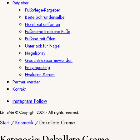
Ratgeber
Fußpflege-Ratgeber
Beste Schrundensalbe
Hornhaut entfernen
Fußcreme trockene Füße
Fußbad mit Ölen
Unterlack für Nägel
Nagelspray
Gesichtswasser anwenden
Enzympeeling
Hyaluron-Serum
Partner werden
Kontakt
instagram
Follow
Lé TaMé © Copyright 2024 - All rights reserved.
Start
/
Kosmetik
/
Dekollete Creme
Kategorie:
Dekollete Creme