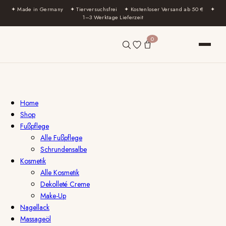
✦ Made in Germany ✦ Tierversuchsfrei ✦ Kostenloser Versand ab 50 € ✦
1–3 Werktage Lieferzeit
0
Home
Shop
Fußpflege
Alle Fußpflege
Schrundensalbe
Kosmetik
Alle Kosmetik
Dekolleté Creme
Make-Up
Nagellack
Massageöl