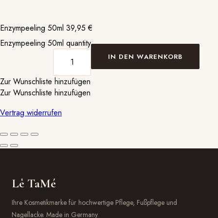
Enzympeeling 50ml
39,95
€
Enzympeeling 50ml quantity
IN DEN WARENKORB
Zur Wunschliste hinzufügen
Zur Wunschliste hinzufügen
Vertrag widerrufen
Lê TaMé
Ihre Kosmetikmarke für hochwertige Pflege, Fußpflege und
Nagellacke. Made in Germany.