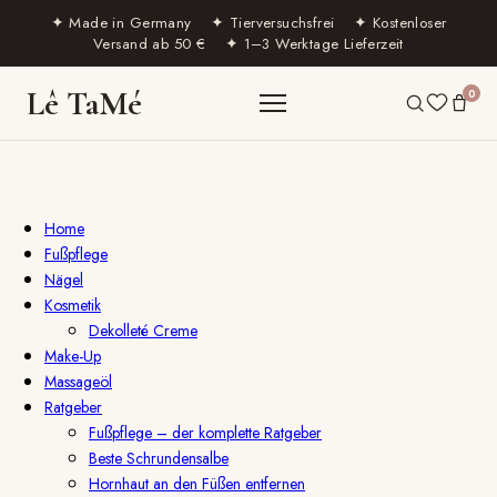
✦ Made in Germany ✦ Tierversuchsfrei ✦ Kostenloser
Versand ab 50 € ✦ 1–3 Werktage Lieferzeit
Lê TaMé
0
Home
Fußpflege
Nägel
Kosmetik
Dekolleté Creme
Make-Up
Massageöl
Ratgeber
Fußpflege – der komplette Ratgeber
Beste Schrundensalbe
Hornhaut an den Füßen entfernen