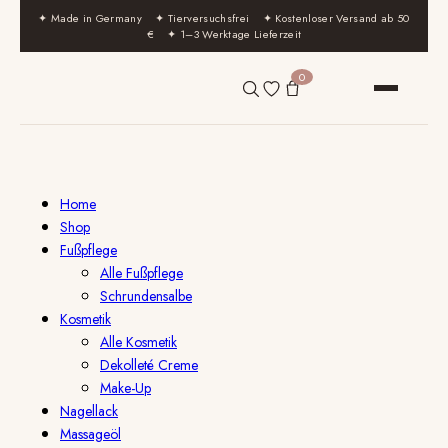
✦ Made in Germany ✦ Tierversuchsfrei ✦ Kostenloser Versand ab 50
€ ✦ 1–3 Werktage Lieferzeit
0
Home
Shop
Fußpflege
Alle Fußpflege
Schrundensalbe
Kosmetik
Alle Kosmetik
Dekolleté Creme
Make-Up
Nagellack
Massageöl